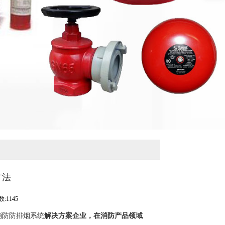
方法
:1145
消防防排烟系统
解决方案企业，在消防产品领域