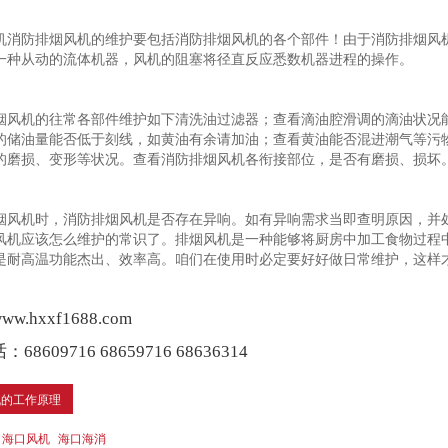
防排烟风机的维护要包括消防排烟风机的各个部件！由于消防排烟风机
一种从动的流体机器，风机的阻塞将径直反应悉数机器进程的操作。
机的往常各部件维护如下清洗油过滤器；查看滴油腔滑调的滴油状况能
的储油量能否低于刻线，如黄油有余请加油；查看黄油能否混进潮气等污
的磨损、变形等状况。查看消防排烟风机各衔接部位，是否有磨损、损坏
机时，消防排烟风机是否存在异响。如有异响需求当即查明原因，并处
风机应该怎么维护的常识了。排烟风机是一种能够将厨房中加工食物过程
是耐高温功能杰出、效率高。咱们在使用时必定要好好做日常维护，这样
.hxxf1688.com
8609716 68659716 68636314
机的工作原理
海口风机
海口海消