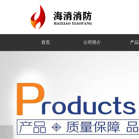
首页
公司简介
产品