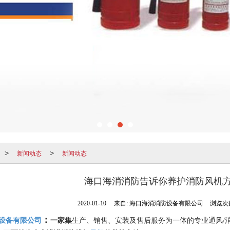
新闻动态
新闻动态
>
>
海口海消消防告诉你养护消防风机
2020-01-10
来自:
海口海消消防设备有限公司
浏览次数
：
设备有限公司
一家集
生产、销售、安装及售后服务为一体的专业通风
/