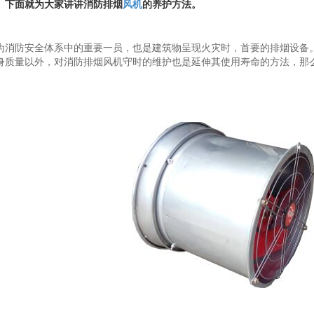
。下面就为大家讲讲消防排烟
风机
的养护方法。
为消防安全体系中的重要一员，也是建筑物呈现火灾时，首要的排烟设备
身质量以外，对消防排烟风机守时的维护也是延伸其使用寿命的方法，那