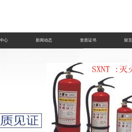
中心
新闻动态
资质证书
留