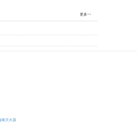
更多>>
海南灭火器