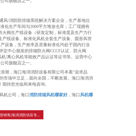
为公司旗舰店之一。
通风/消防防排烟系统解决方案企业，生产基地位
方标准化生产车间与2000平方堆放仓库；工厂现拥有
自动防火阀生产线设备（研发定制，标准度及生产力行
生产线设备、标准化风机全套生产设备、圆形风管
生产设备，生产效率及质量标准化均处于国内行业
合格评定中心颁发的排烟防火阀CCCF认证、防火阀
流风机/离心风机等能效产品认证等证书等。运营中心
为公司旗舰店之一。
大浪潮，海口海消消防设备有限公司本着“追求品
市的市场中立足，面向全国，不断发展。海口海消消
！期待您光临和来电咨询。
风机公司，海口
消防排烟风机哪家好
，海口
风机哪
管销售|海消消防供应专...