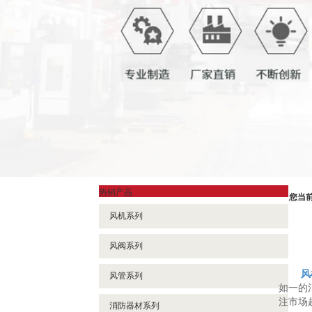
热销产品
您当
风机系列
风阀系列
风
风管系列
如一的
注市场
消防器材系列