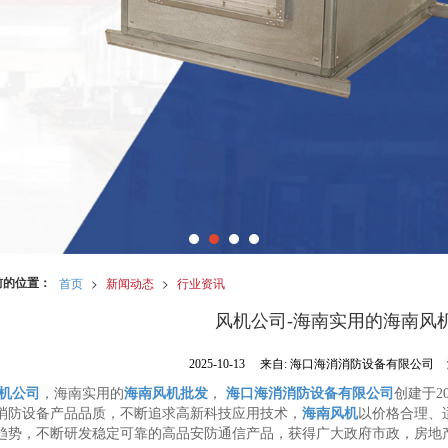
前的位置：
首页
>
新闻动态
>
行业资讯
风机公司-海南实用的海南风
2025-10-13
来自:
海口海消消防设备有限公司
机公司
，海南实用的
海南风机批发
，
海口海消消防设备有限公司
创建于20
消防设备产品品质，不断追求高新科技应用技术，
海南风机
以价格合理、
趋势，不断研发稳定可靠的高品安防通信产品，获得广大政府市政，房地