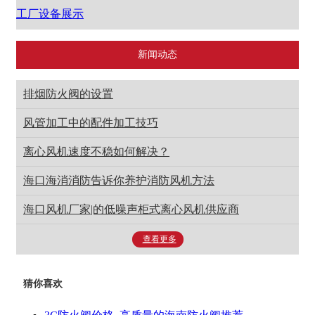
工厂设备展示
新闻动态
排烟防火阀的设置
风管加工中的配件加工技巧
离心风机速度不稳如何解决？
海口海消消防告诉你养护消防风机方法
海口风机厂家|的低噪声柜式离心风机供应商
查看更多
猜你喜欢