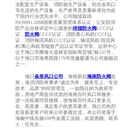
业配套生产设备、消防箱生产设备、铝合金风口
等先进的生产设备，生产效率及质量标准化均处
于国内行业优先水平。公司陆续取得
ISO9001:2008国家质量管理体系认证；公安部消
防产品合格评定中心颁发的
排烟防火阀
CCCF认
证、
防火阀
CCCF认证、消防离心风机CCCF认
证、消防轴流风机CCCF认证，轴流风机/混流风
机/离心风机等能效产品认证等证书等。运营中心
位于海口市椰海大道林安国际商贸城7栋131号，
位于海口市海秀西路179号世鑫暖通为公司旗舰店
之一。
海口
条形风口公司
，海南新款
海南防火阀
批
发，海消消防将秉承“诚信为本、服务至上、专业
技术、品质”的经营理念，一如既往的为政府市
政，房地产商提供优异的海南百叶风口和服务。
进一步拓展经营规模，使海南百叶风口更多元
化、高质量，满足客户的更高要求。我公司热烈
欢迎新老客户前来公司参观交流，本公司坐落于
海榆中线东侧199号金鹿工业园，欢迎惠顾。联系
人：任先生。