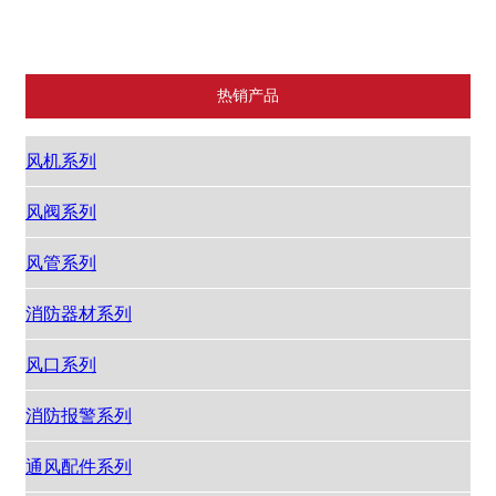
工厂设备展示
热销产品
风机系列
风阀系列
风管系列
消防器材系列
风口系列
消防报警系列
通风配件系列