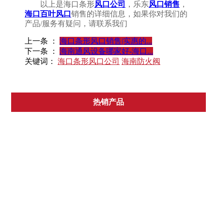
以上是海口条形
风口公司
，乐东
风口销售
，
海口百叶风口
销售的详细信息，如果你对我们的
产品/服务有疑问，请联系我们
上一条 ：
海口条形风口销售|实惠的...
下一条 ：
海南通风设备哪家好-海口...
关键词：
海口条形风口公司
海南防火阀
热销产品
风机系列
风阀系列
风管系列
消防器材系列
风口系列
消防报警系列
通风配件系列