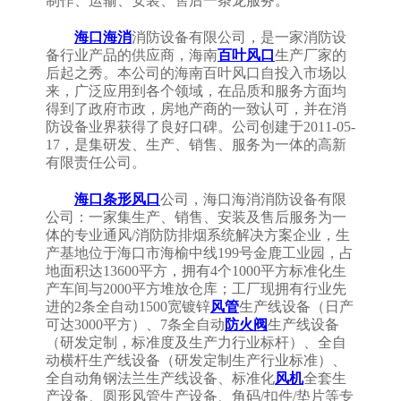
制作、运输、安装、售后一条龙服务。
海口海消
消防设备有限公司，是一家消防设
备行业产品的供应商，海南
百叶风口
生产厂家的
后起之秀。本公司的海南百叶风口自投入市场以
来，广泛应用到各个领域，在品质和服务方面均
得到了政府市政，房地产商的一致认可，并在消
防设备业界获得了良好口碑。公司创建于2011-05-
17，是集研发、生产、销售、服务为一体的高新
有限责任公司。
海口条形风口
公司，海口海消消防设备有限
公司：一家集生产、销售、安装及售后服务为一
体的专业通风/消防防排烟系统解决方案企业，生
产基地位于海口市海榆中线199号金鹿工业园，占
地面积达13600平方，拥有4个1000平方标准化生
产车间与2000平方堆放仓库；工厂现拥有行业先
进的2条全自动1500宽镀锌
风管
生产线设备（日产
可达3000平方）、7条全自动
防火阀
生产线设备
（研发定制，标准度及生产力行业标杆）、全自
动横杆生产线设备（研发定制生产行业标准）、
全自动角钢法兰生产线设备、标准化
风机
全套生
产设备、圆形风管生产设备、角码/扣件/垫片等专