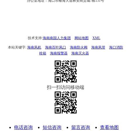
办公室地址：海口市椰海大道林安商贸城7栋131号
技术支持:
海南南国人力集团
网站地图
XML
本站关键字:
海南风机
海南百叶风口
海南防火阀
海南风管
海口消防
栓箱
海南报警器
海南灭火器
扫一扫访问移动端
电话咨询
短信咨询
留言咨询
查看地图