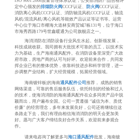
ISO 9001:2008质量管理体系认证；公安部消防产品合格评
定中心颁发的
排烟防火阀
CCCF认证、
防火阀
CCCF认证、
消防离心风机CCCF认证、消防轴流风机CCCF认证，轴流
风机/混流风机/离心风机等能效产品认证等证书等。运营
中心位于海口市椰海大道林安商贸城7栋131号，位于海口
市海秀西路179号世鑫暖通为公司旗舰店之一。
海消消防在消防设备行业风生水起。创新领发展，
科技成就收获。我司拥有大批技术可靠的员工，以技术实
力为基础，生产海南通风配件。在消防设备里深受广大政
府市政，房地产商的认可与好评。欢迎前来合作，共同发
挥企业已有的整体优势，依靠科技进步和科学管理，进一
步调整产业结构，扩大经营规模，拓展经营领域。
海南镀锌板|的海南
通风配件公司
推荐， 成熟的销售
网络渠道，可靠的售后服务队伍，依托特别的经验和过人
的技术，使海消消防的海南通风配件在众多同类产品中脱
颖而出，用户遍布全国。公司一贯遵循 “诚信为本、质优
价廉” 的经营理念，多年来发展良好，公司还将继续往这
条路走下去，我们有理由相信海消消防的明天会更加美
好。愿与广大客户缔结良好合作关系，欢迎前来参观合
作。
请来电咨询了解更多与
海口通风配件
批发，海南镀