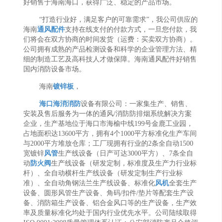
好销售于海南海口，获得广泛、稳定的产品市场。
“打造行业好，满足客户的可靠需求”，我公司供应的
海南
通风配件
支持在线支付的付款方式，一旦您付款，我
们将会在双方协商的时间发货（运费：买卖双方协商）。
公司拥有成熟的产品检测设备和科学的企业管理方法、精
细的制造工艺及高科技人才做保障。海南通风配件好销售
国内消防设备市场。
海南
镀锌板
，
海口海消消防
设备有限公司：一家集生产、销售、
安装及售后服务为一体的通风/消防防排烟系统解决方案
企业，生产基地位于海口市海榆中线199号金鹿工业园，
占地面积达13600平方，拥有4个1000平方标准化生产车间
与2000平方堆放仓库；工厂现拥有行业的2条全自动1500
宽镀锌
风管
生产线设备（日产可达3000平方）、7条全自
动
防火阀
生产线设备（研发定制，标准度及生产力行业标
杆）、全自动横杆生产线设备（研发定制生产行业标
准）、全自动角钢法兰生产线设备、标准化
风机
全套生产
设备、圆形风管生产设备、角码/扣件/垫片等配套生产设
备、消防箱生产设备、铝合金风口等的生产设备，生产效
率及质量标准化均处于国内行业优先水平。公司陆续取得