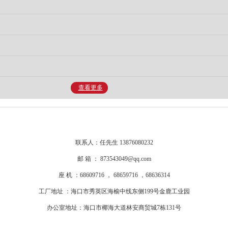
查看更多
联系人：任先生 13876080232
邮 箱 ： 873543049@qq.com
座 机 ：68609716 ， 68659716 ，68636314
工厂地址 ：海口市秀英区海榆中线东侧199号金鹿工业园
办公室地址：海口市椰海大道林安商贸城7栋131号