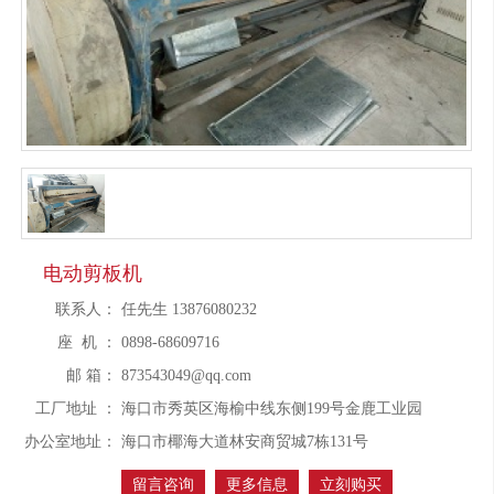
电动剪板机
联系人：
任先生 13876080232
座 机 ：
0898-68609716
邮 箱：
873543049@qq.com
工厂地址 ：
海口市秀英区海榆中线东侧199号金鹿工业园
办公室地址：
海口市椰海大道林安商贸城7栋131号
留言咨询
更多信息
立刻购买