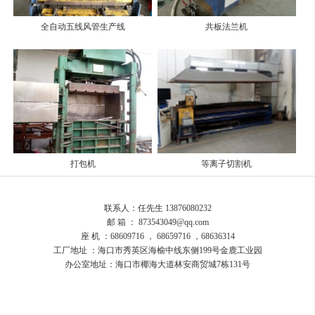
全自动五线风管生产线
共板法兰机
打包机
等离子切割机
联系人：任先生 13876080232
邮 箱 ： 873543049@qq.com
座 机 ：68609716 ， 68659716 ，68636314
工厂地址 ：海口市秀英区海榆中线东侧199号金鹿工业园
办公室地址：海口市椰海大道林安商贸城7栋131号